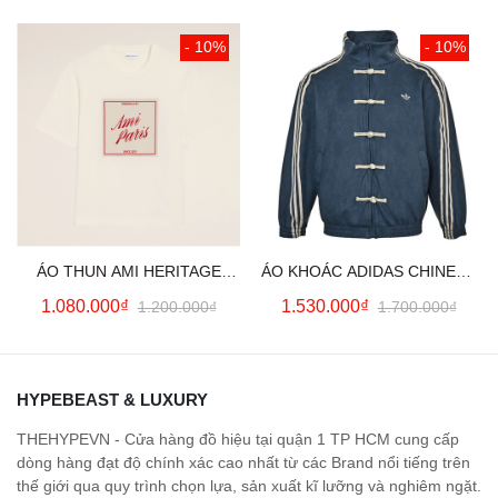
- 10%
- 10%
ÁO THUN AMI HERITAGE
ÁO KHOÁC ADIDAS CHINESE
PRINT (WHITE CREAM)
NEW YEAR JACKET (BLUE)
1.080.000₫
1.530.000₫
1.200.000₫
1.700.000₫
HYPEBEAST & LUXURY
THEHYPEVN - Cửa hàng đồ hiệu tại quận 1 TP HCM cung cấp
dòng hàng đạt độ chính xác cao nhất từ các Brand nổi tiếng trên
thế giới qua quy trình chọn lựa, sản xuất kĩ lưỡng và nghiêm ngặt.