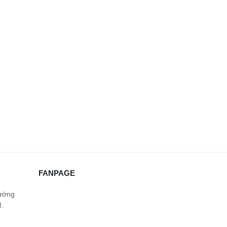
FANPAGE
hường
.