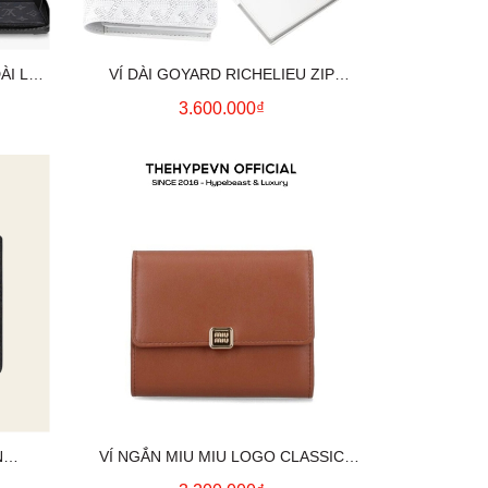
I LV (
VÍ DÀI GOYARD RICHELIEU ZIP
(WHITE)
3.600.000₫
N
VÍ NGẮN MIU MIU LOGO CLASSIC
ACK)
(BROWN)