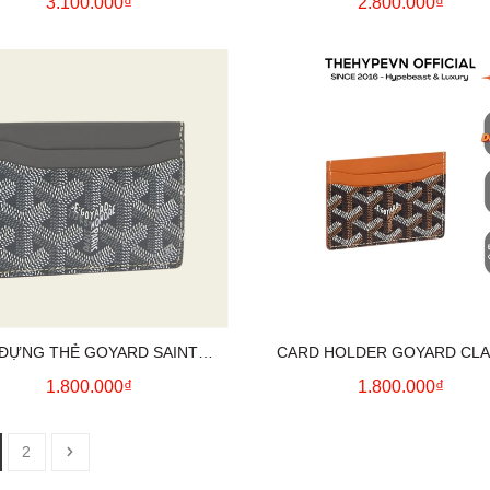
3.100.000₫
2.800.000₫
 ĐỰNG THẺ GOYARD SAINT
CARD HOLDER GOYARD CLA
PICE CARD HOLDER (GREY)
(TAN-BLACK) [MIRROR QUAL
1.800.000₫
1.800.000₫
2