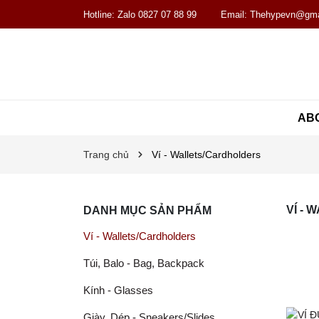
Hotline:
Zalo 0827 07 88 99
Email:
Thehypevn@gma
AB
Trang chủ
Ví - Wallets/Cardholders
VÍ -
DANH MỤC SẢN PHẨM
Ví - Wallets/Cardholders
Túi, Balo - Bag, Backpack
Kính - Glasses
Giày, Dép - Sneakers/Slides