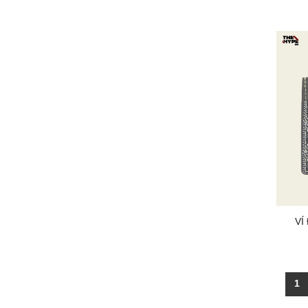
VÍ
SUL
1