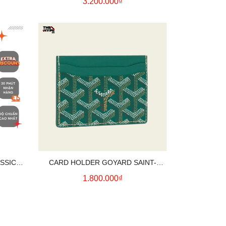
3.200.000₫
SSIC
CARD HOLDER GOYARD SAINT-
ITY]
SULPICE (GREEN) [MIRROR QUALITY]
1.800.000₫