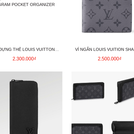
NG THẺ LOUIS VUITTON
VÍ NGẮN LOUIS VUITION S
OGRAM POCKET ORGANIZER
MONOGRAM (GREY)
2.300.000₫
2.500.000₫
CARD