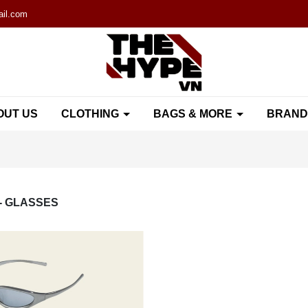
il.com
OUT US
CLOTHING
BAGS & MORE
BRAN
 - GLASSES