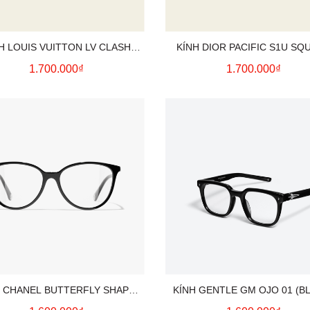
H LOUIS VUITTON LV CLASH
KÍNH DIOR PACIFIC S1U SQ
GOLD LOGO (BLACK)
(BLACK)
1.700.000₫
1.700.000₫
H CHANEL BUTTERFLY SHAPE
KÍNH GENTLE GM OJO 01 (B
(BLACK)