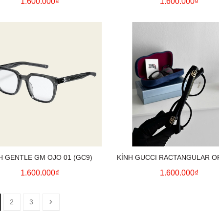
1.600.000₫
1.600.000₫
H GENTLE GM OJO 01 (GC9)
KÍNH GUCCI RACTANGULAR O
FRAME (BLACK)
1.600.000₫
1.600.000₫
2
3