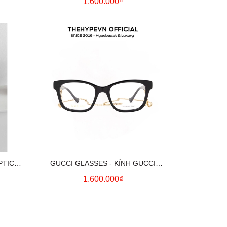
1.600.000₫
PTICAL
GUCCI GLASSES - KÍNH GUCCI
GG1025O 003 WITH DETACHABLE
1.600.000₫
CHAIN (BLACK) [MIRROR QUALITY]