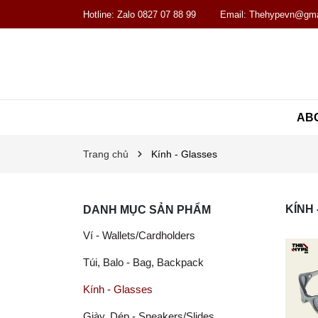
Hotline:
Zalo 0827 07 88 99
Email:
Thehypevn@gma
AB
Trang chủ
Kính - Glasses
KÍNH
DANH MỤC SẢN PHẨM
Ví - Wallets/Cardholders
Túi, Balo - Bag, Backpack
Kính - Glasses
Giày, Dép - Sneakers/Slides