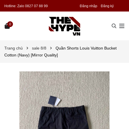
Hotline:
Zalo 0827 07 88 99
Đăng nhập
Đăng ký
0
Trang chủ
sale 8/8
Quần Shorts Louis Vuitton Bucket
Cotton (Navy) [Mirror Quality]