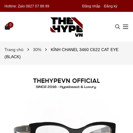
Hotline:
Zalo 0827 07 88 99
Đăng nhập
Đăng ký
0
Trang chủ
30%
KÍNH CHANEL 3460 C622 CAT EYE
(BLACK)