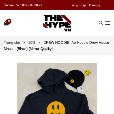
Hotline:
Zalo 0827 07 88 99
Đăng nhập
Đăng ký
0
Trang chủ
10%
DREW HOODIE- Áo Hoodie Drew House
Mascot (Black) [Mirror Quality]