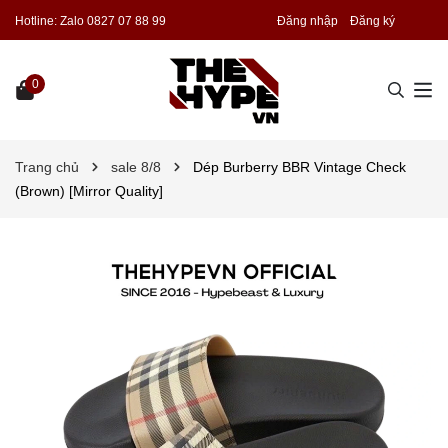
Hotline:
Zalo 0827 07 88 99
Đăng nhập
Đăng ký
0
Trang chủ
sale 8/8
Dép Burberry BBR Vintage Check
(Brown) [Mirror Quality]