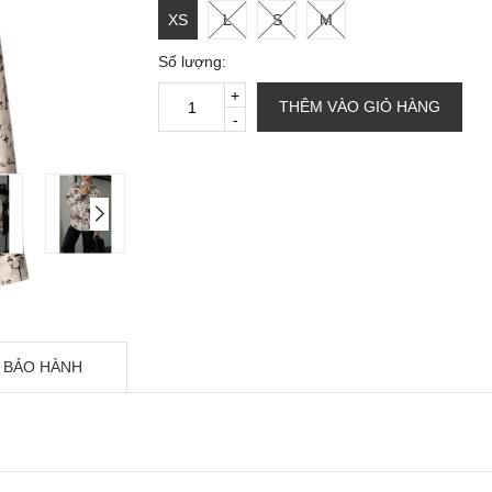
XS
L
S
M
Số lượng:
+
THÊM VÀO GIỎ HÀNG
-
 BẢO HÀNH