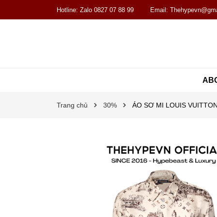
Hotline:
Zalo 0827 07 88 99
Email:
Thehypevn@gma
AB
Trang chủ
30%
ÁO SƠ MI LOUIS VUITTON