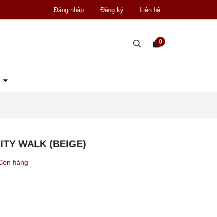
Đăng nhập
Đăng ký
Liên hệ
0
D
ITY WALK (BEIGE)
Còn hàng