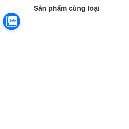
Sản phẩm cùng loại
ÁO SƠ MI LOUIS VUITTON GRADIENT
ÁO T
SNOWFALL MONOGRAM (WHITE)
2.500.000₫