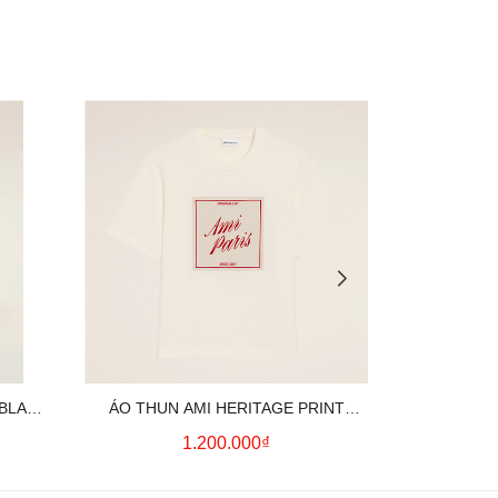
 BLACK
ÁO THUN AMI HERITAGE PRINT
ÁO THUN AM
UE)
(WHITE CREAM)
(
1.200.000₫