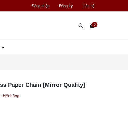
Đăng nhập
Đăng ký
Liên hệ
0
D
s Paper Chain [Mirror Quality]
:
Hết hàng