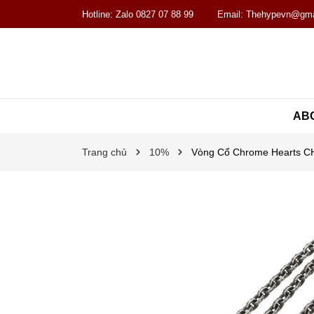
Hotline:
Zalo 0827 07 88 99
Email:
Thehypevn@gma
AB
Trang chủ
10%
Vòng Cổ Chrome Hearts CH 