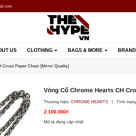
il.com
OUT US
CLOTHING
BAGS & MORE
BRAN
Cross Paper Chain [Mirror Quality]
Vòng Cổ Chrome Hearts CH Cros
Thương hiệu:
CHROME HEARTS
|
Tình trạng
2.100.000₫
Mô tả đang cập nhật