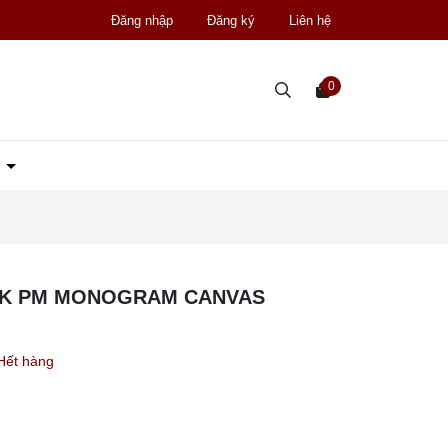
Đăng nhập
Đăng ký
Liên hệ
0
D
UNK PM MONOGRAM CANVAS
Hết hàng