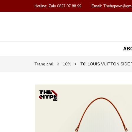
Hotline:
Zalo 0827 07 88 99
Email:
Thehypevn@gma
AB
Trang chủ
10%
Túi LOUIS VUITTON SI