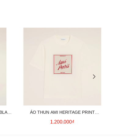
 BLACK
ÁO THUN AMI HERITAGE PRINT
ÁO THUN AM
UE)
(WHITE CREAM)
(
1.200.000₫