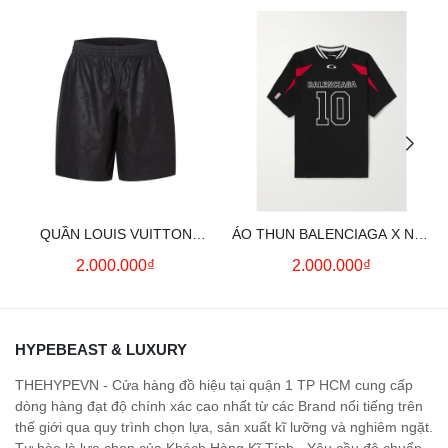
QUẦN LOUIS VUITTON
ÁO THUN BALENCIAGA X NBA
MONOGRAM MOIRE
LOGO COTTON JERSEY T-
2.000.000₫
2.000.000₫
JACQUARD SILK SHORTS IN
SHIRT
BLACK
HYPEBEAST & LUXURY
THEHYPEVN - Cửa hàng đồ hiệu tại quận 1 TP HCM cung cấp
dòng hàng đạt độ chính xác cao nhất từ các Brand nổi tiếng trên
thế giới qua quy trình chọn lựa, sản xuất kĩ lưỡng và nghiêm ngặt.
Tự hào là lựa chọn của Khách Hàng Kĩ Tính - Yêu cầu độ chuẩn