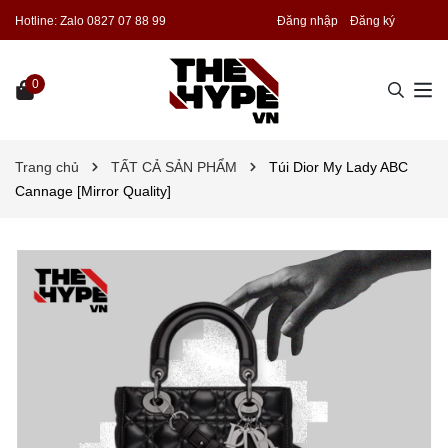
Hotline:
Zalo 0827 07 88 99
Đăng nhập
Đăng ký
0
Trang chủ
TẤT CẢ SẢN PHẨM
Túi Dior My Lady ABC
Cannage [Mirror Quality]