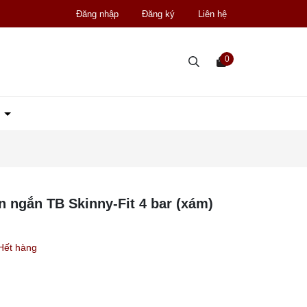
Đăng nhập
Đăng ký
Liên hệ
0
D
gắn TB Skinny-Fit 4 bar (xám)
Hết hàng