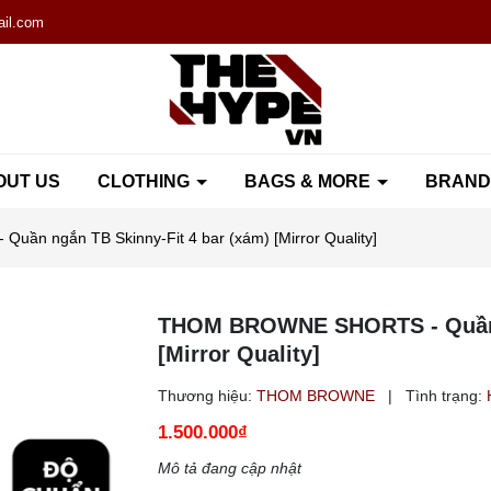
il.com
OUT US
CLOTHING
BAGS & MORE
BRAN
n ngắn TB Skinny-Fit 4 bar (xám) [Mirror Quality]
THOM BROWNE SHORTS - Quần n
[Mirror Quality]
Thương hiệu:
THOM BROWNE
|
Tình trạng:
1.500.000₫
Mô tả đang cập nhật