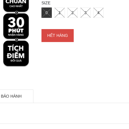
SIZE
0
1
2
3
4
HẾT HÀNG
 BẢO HÀNH