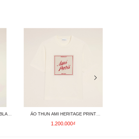
 BLACK
ÁO THUN AMI HERITAGE PRINT
ÁO THUN AM
UE)
(WHITE CREAM)
(
1.200.000₫