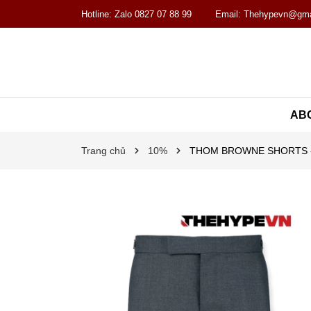
Hotline:
Zalo 0827 07 88 99
Email:
Thehypevn@gma
AB
Trang chủ
10%
THOM BROWNE SHORTS - Quầ