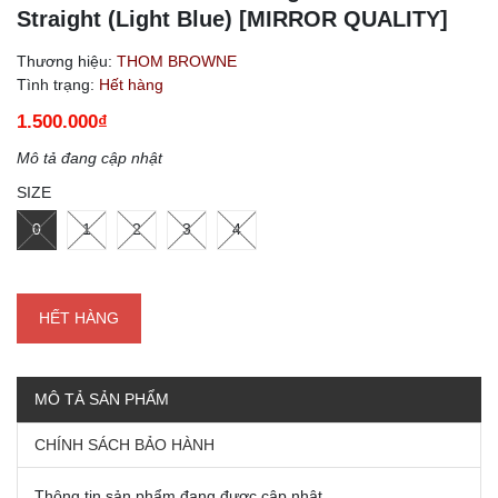
Straight (Light Blue) [MIRROR QUALITY]
Thương hiệu:
THOM BROWNE
Tình trạng:
Hết hàng
1.500.000₫
Mô tả đang cập nhật
SIZE
0
1
2
3
4
HẾT HÀNG
MÔ TẢ SẢN PHẨM
CHÍNH SÁCH BẢO HÀNH
Thông tin sản phẩm đang được cập nhật