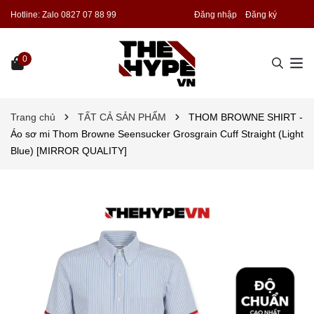
Hotline:
Zalo 0827 07 88 99
Đăng nhập
Đăng ký
0
Trang chủ
TẤT CẢ SẢN PHẨM
THOM BROWNE SHIRT -
Áo sơ mi Thom Browne Seensucker Grosgrain Cuff Straight (Light
Blue) [MIRROR QUALITY]