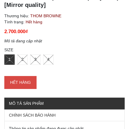
[Mirror quality]
Thương hiệu:
THOM BROWNE
Tình trạng:
Hết hàng
2.700.000₫
Mô tả đang cập nhật
SIZE
1
2
3
4
HẾT HÀNG
MÔ TẢ SẢN PHẨM
CHÍNH SÁCH BẢO HÀNH
Thông tin sản phẩm đang được cập nhật