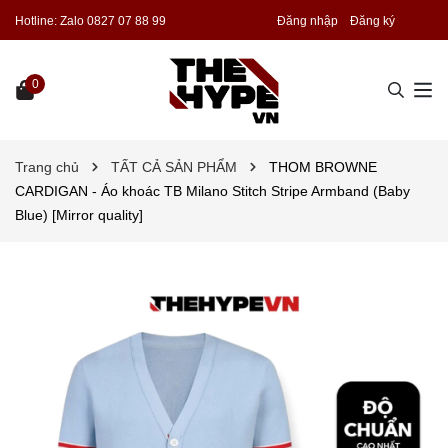
Hotline:
Zalo 0827 07 88 99
Đăng nhập
Đăng ký
0
Trang chủ
TẤT CẢ SẢN PHẨM
THOM BROWNE
CARDIGAN - Áo khoác TB Milano Stitch Stripe Armband (Baby
Blue) [Mirror quality]