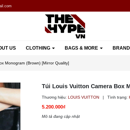
il.com
OUT US
CLOTHING
BAGS & MORE
BRAN
ox Monogram (Brown) [Mirror Quality]
Túi Louis Vuitton Camera Box 
Thương hiệu:
LOUIS VUITTON
|
Tình trạng:
5.200.000₫
Mô tả đang cập nhật