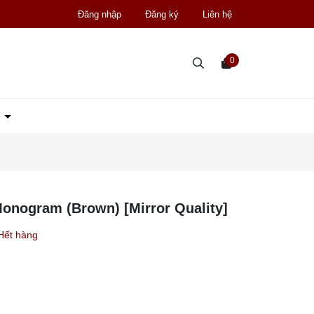
Đăng nhập
Đăng ký
Liên hệ
0
D
Monogram (Brown) [Mirror Quality]
Hết hàng