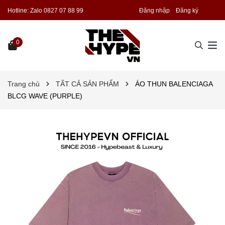
Hotline:
Zalo 0827 07 88 99
Đăng nhập
Đăng ký
0
Trang chủ
TẤT CẢ SẢN PHẨM
ÁO THUN BALENCIAGA
BLCG WAVE (PURPLE)