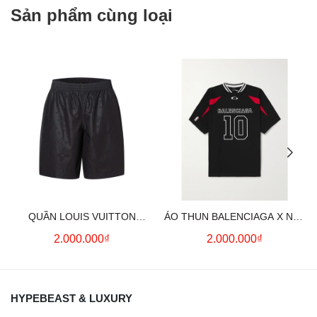
Sản phẩm cùng loại
QUẦN LOUIS VUITTON
ÁO THUN BALENCIAGA X NBA
MONOGRAM MOIRE
LOGO COTTON JERSEY T-
2.000.000₫
2.000.000₫
JACQUARD SILK SHORTS IN
SHIRT
BLACK
HYPEBEAST & LUXURY