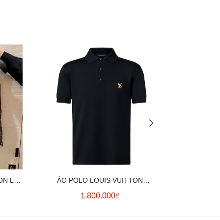
ON LV
ÁO POLO LOUIS VUITTON
ÁO SƠ MI
OWN)
SIGNATURE LOGO (BLACK)
CO
1.800.000₫