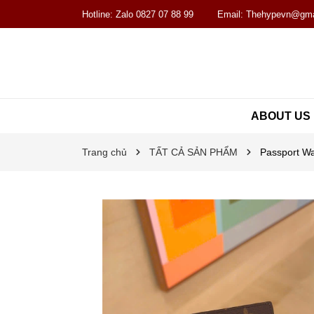
Hotline:
Zalo 0827 07 88 99
Email:
Thehypevn@gma
ABOUT US
Trang chủ
TẤT CẢ SẢN PHẨM
Passport Wal