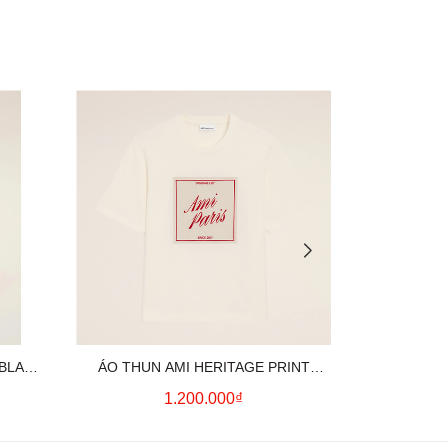
 BLACK
ÁO THUN AMI HERITAGE PRINT
ÁO THUN AM
UE)
(WHITE CREAM)
(
1.200.000₫