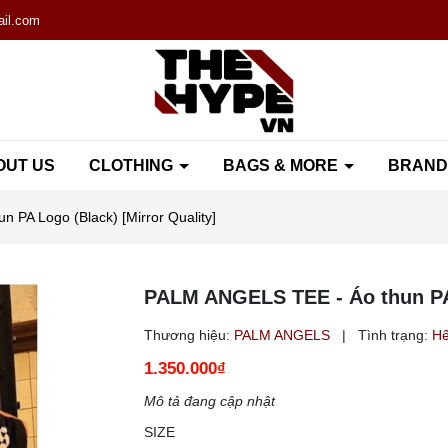
il.com
OUT US
CLOTHING
BAGS & MORE
BRAN
 PA Logo (Black) [Mirror Quality]
PALM ANGELS TEE - Áo thun PA 
Thương hiệu:
PALM ANGELS
|
Tình trạng:
Hế
1.350.000₫
Mô tả đang cập nhật
SIZE