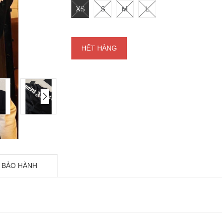
XS
S
M
L
HẾT HÀNG
 BẢO HÀNH