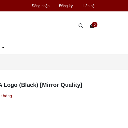
Đăng nhập
Đăng ký
Liên hệ
0
D
Logo (Black) [Mirror Quality]
t hàng