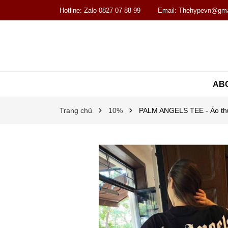
Hotline:
Zalo 0827 07 88 99
Email:
Thehypevn@gma
AB
Trang chủ
10%
PALM ANGELS TEE - Áo thun