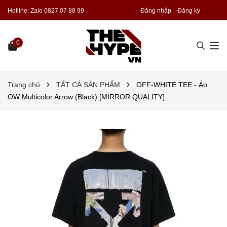
Hotline:
Zalo 0827 07 88 99
Đăng nhập
Đăng ký
0
Trang chủ
TẤT CẢ SẢN PHẨM
OFF-WHITE TEE - Áo
OW Multicolor Arrow (Black) [MIRROR QUALITY]