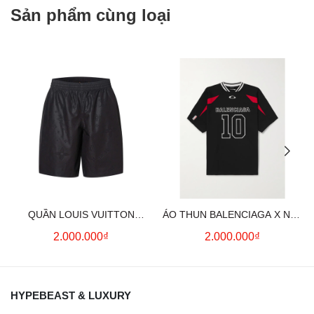
Sản phẩm cùng loại
QUẦN LOUIS VUITTON
ÁO THUN BALENCIAGA X NBA
MONOGRAM MOIRE
LOGO COTTON JERSEY T-
2.000.000₫
2.000.000₫
JACQUARD SILK SHORTS IN
SHIRT
BLACK
HYPEBEAST & LUXURY