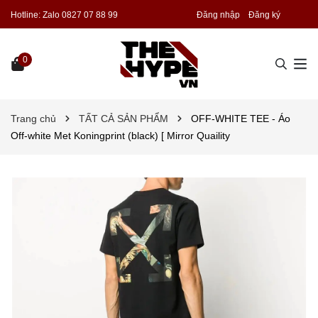
Hotline:
Zalo 0827 07 88 99
Đăng nhập
Đăng ký
0
Trang chủ
TẤT CẢ SẢN PHẨM
OFF-WHITE TEE - Áo
Off-white Met Koningprint (black) [ Mirror Quaility