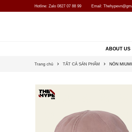
Hotline:
Zalo 0827 07 88 99
Email:
Thehypevn@gma
ABOUT US
Trang chủ
TẤT CẢ SẢN PHẨM
NÓN MIUMI