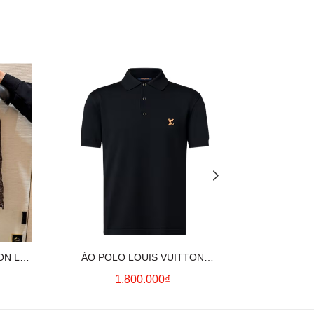
ON LV
ÁO POLO LOUIS VUITTON
ÁO SƠ MI
OWN)
SIGNATURE LOGO (BLACK)
CO
1.800.000₫