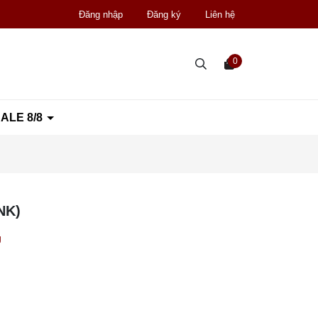
Đăng nhập
Đăng ký
Liên hệ
0
ALE 8/8
NK)
g