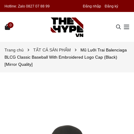
Hotline:
Zalo 0827 07 88 99
Đăng nhập
Đăng ký
0
Trang chủ
TẤT CẢ SẢN PHẨM
Mũ Lưỡi Trai Balenciaga
BLCG Classic Baseball With Embroidered Logo Cap (Black)
[Mirror Quality]