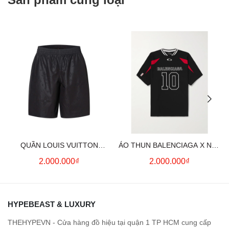
QUẦN LOUIS VUITTON
ÁO THUN BALENCIAGA X NBA
MONOGRAM MOIRE
LOGO COTTON JERSEY T-
2.000.000₫
2.000.000₫
JACQUARD SILK SHORTS IN
SHIRT
BLACK
HYPEBEAST & LUXURY
THEHYPEVN - Cửa hàng đồ hiệu tại quận 1 TP HCM cung cấp