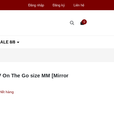
Đăng nhập
Đăng ký
Liên hệ
0
ALE 8/8
 On The Go size MM [Mirror
Hết hàng