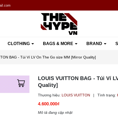
il.com
CLOTHING
BAGS & MORE
BRAND
S
ON BAG - Túi Ví LV On The Go size MM [Mirror Quality]
LOUIS VUITTON BAG - Túi Ví LV
Quality]
Thương hiệu:
LOUIS VUITTON
|
Tình trạng:
4.600.000₫
Mô tả đang cập nhật