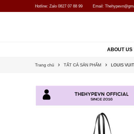
Hotline:
Zalo 0827 07 88 99
Email:
Thehypevn@gma
ABOUT US
Trang chủ
TẤT CẢ SẢN PHẨM
LOUIS VUITT