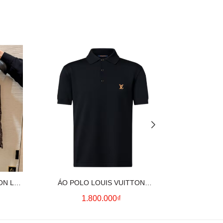
ON LV
ÁO POLO LOUIS VUITTON
ÁO SƠ MI
OWN)
SIGNATURE LOGO (BLACK)
CO
1.800.000₫