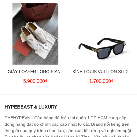
GIÀY LOAFER LORO PIANA
KÍNH LOUIS VUITTON SLIDE
SUMMER CHARMS (CREAM)
SQUARE SUNGLASSES
5.900.000₫
1.700.000₫
HYPEBEAST & LUXURY
THEHYPEVN - Cửa hàng đồ hiệu tại quận 1 TP HCM cung cấp
dòng hàng đạt độ chính xác cao nhất từ các Brand nổi tiếng trên
thế giới qua quy trình chọn lựa, sản xuất kĩ lưỡng và nghiêm ngặt.
Tự hào là lựa chọn của Khách Hàng Kĩ Tính - Yêu cầu độ chuẩn