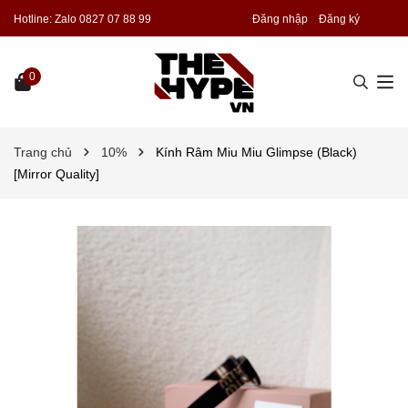
Hotline:
Zalo 0827 07 88 99
Đăng nhập
Đăng ký
0
Trang chủ
10%
Kính Râm Miu Miu Glimpse (Black)
[Mirror Quality]