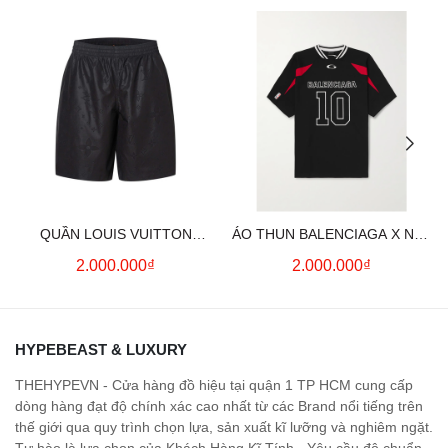
QUẦN LOUIS VUITTON
ÁO THUN BALENCIAGA X NBA
MONOGRAM MOIRE
LOGO COTTON JERSEY T-
2.000.000₫
2.000.000₫
JACQUARD SILK SHORTS IN
SHIRT
BLACK
HYPEBEAST & LUXURY
THEHYPEVN - Cửa hàng đồ hiệu tại quận 1 TP HCM cung cấp
dòng hàng đạt độ chính xác cao nhất từ các Brand nổi tiếng trên
thế giới qua quy trình chọn lựa, sản xuất kĩ lưỡng và nghiêm ngặt.
Tự hào là lựa chọn của Khách Hàng Kĩ Tính - Yêu cầu độ chuẩn