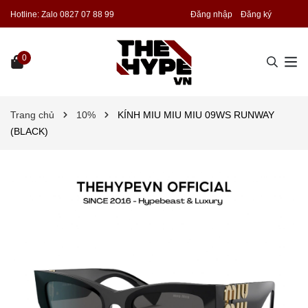
Hotline:
Zalo 0827 07 88 99
Đăng nhập
Đăng ký
0
Trang chủ
10%
KÍNH MIU MIU MIU 09WS RUNWAY
(BLACK)