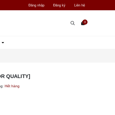
Đăng nhập
Đăng ký
Liên hệ
0
D
OR QUALITY]
ng:
Hết hàng