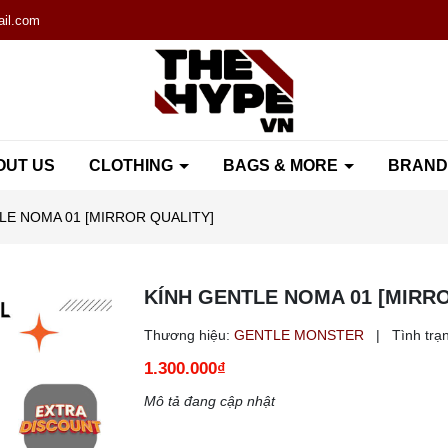
il.com
OUT US
CLOTHING
BAGS & MORE
BRAN
LE NOMA 01 [MIRROR QUALITY]
KÍNH GENTLE NOMA 01 [MIRR
Thương hiệu:
GENTLE MONSTER
|
Tình trạ
1.300.000₫
Mô tả đang cập nhật