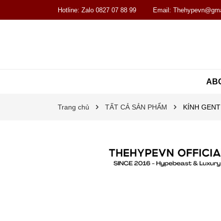
Hotline:
Zalo 0827 07 88 99
Email:
Thehypevn@gma
AB
Trang chủ
TẤT CẢ SẢN PHẨM
KÍNH GENT