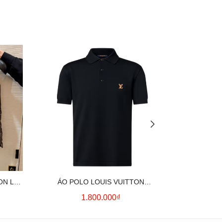
ON LV
ÁO POLO LOUIS VUITTON
ÁO SƠ MI
OWN)
SIGNATURE LOGO (BLACK)
CO
1.800.000₫