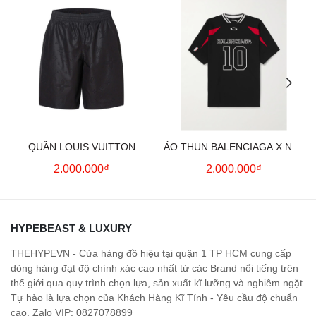
QUẦN LOUIS VUITTON
ÁO THUN BALENCIAGA X NBA
MONOGRAM MOIRE
LOGO COTTON JERSEY T-
2.000.000₫
2.000.000₫
JACQUARD SILK SHORTS IN
SHIRT
BLACK
HYPEBEAST & LUXURY
THEHYPEVN - Cửa hàng đồ hiệu tại quận 1 TP HCM cung cấp
dòng hàng đạt độ chính xác cao nhất từ các Brand nổi tiếng trên
thế giới qua quy trình chọn lựa, sản xuất kĩ lưỡng và nghiêm ngặt.
Tự hào là lựa chọn của Khách Hàng Kĩ Tính - Yêu cầu độ chuẩn
cao. Zalo VIP: 0827078899