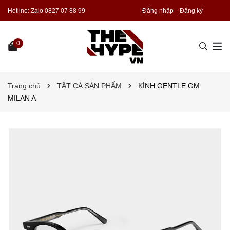
Hotline:
Zalo 0827 07 88 99
Đăng nhập
Đăng ký
0
Trang chủ
TẤT CẢ SẢN PHẨM
KÍNH GENTLE GM
MILAN A