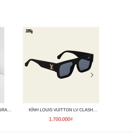
OGRAM
KÍNH LOUIS VUITTON LV CLASH
KÍNH DIO
GOLD LOGO (BLACK)
1.700.000₫