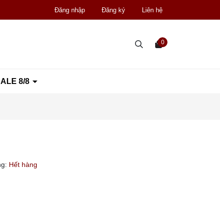
Đăng nhập
Đăng ký
Liên hệ
0
ALE 8/8
ng:
Hết hàng