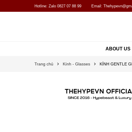
Hotline:
Zalo 0827 07 88 99
Email:
Thehypevn@gma
ABOUT US
Trang chủ
Kính - Glasses
KÍNH GENTLE 