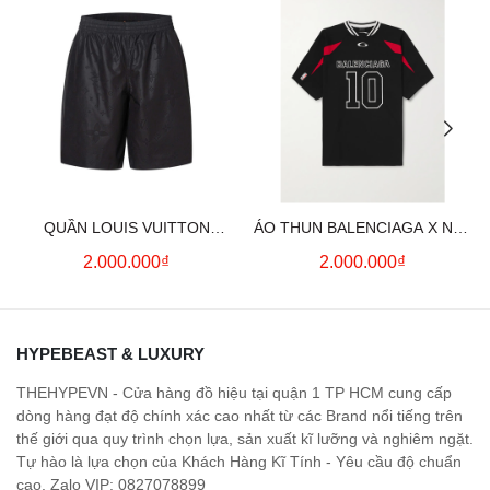
QUẦN LOUIS VUITTON
ÁO THUN BALENCIAGA X NBA
MONOGRAM MOIRE
LOGO COTTON JERSEY T-
2.000.000₫
2.000.000₫
JACQUARD SILK SHORTS IN
SHIRT
BLACK
HYPEBEAST & LUXURY
THEHYPEVN - Cửa hàng đồ hiệu tại quận 1 TP HCM cung cấp
dòng hàng đạt độ chính xác cao nhất từ các Brand nổi tiếng trên
thế giới qua quy trình chọn lựa, sản xuất kĩ lưỡng và nghiêm ngặt.
Tự hào là lựa chọn của Khách Hàng Kĩ Tính - Yêu cầu độ chuẩn
cao. Zalo VIP: 0827078899