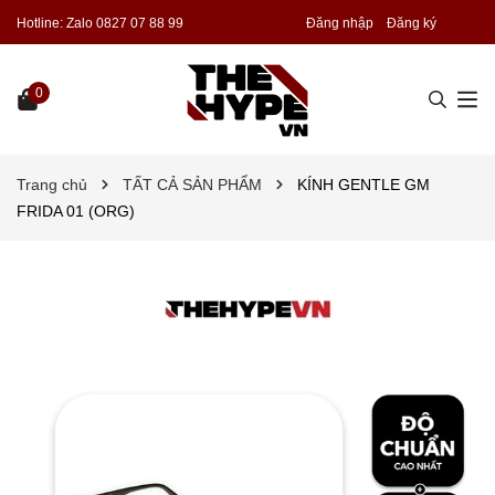
Hotline:
Zalo 0827 07 88 99
Đăng nhập
Đăng ký
0
Trang chủ
TẤT CẢ SẢN PHẨM
KÍNH GENTLE GM
FRIDA 01 (ORG)