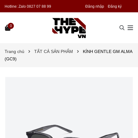
Hotline:
Zalo 0827 07 88 99
Đăng nhập
Đăng ký
0
Trang chủ
TẤT CẢ SẢN PHẨM
KÍNH GENTLE GM ALMA
(GC9)