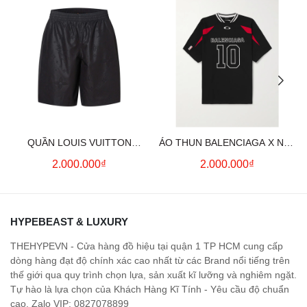
QUẦN LOUIS VUITTON
ÁO THUN BALENCIAGA X NBA
MONOGRAM MOIRE
LOGO COTTON JERSEY T-
2.000.000₫
2.000.000₫
JACQUARD SILK SHORTS IN
SHIRT
BLACK
HYPEBEAST & LUXURY
THEHYPEVN - Cửa hàng đồ hiệu tại quận 1 TP HCM cung cấp
dòng hàng đạt độ chính xác cao nhất từ các Brand nổi tiếng trên
thế giới qua quy trình chọn lựa, sản xuất kĩ lưỡng và nghiêm ngặt.
Tự hào là lựa chọn của Khách Hàng Kĩ Tính - Yêu cầu độ chuẩn
cao. Zalo VIP: 0827078899