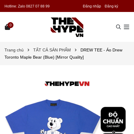
Hotline:
Zalo 0827 07 88 99
Đăng nhập
Đăng ký
0
Trang chủ
TẤT CẢ SẢN PHẨM
DREW TEE - Áo Drew
Toronto Maple Bear (Blue) [Mirror Quality]