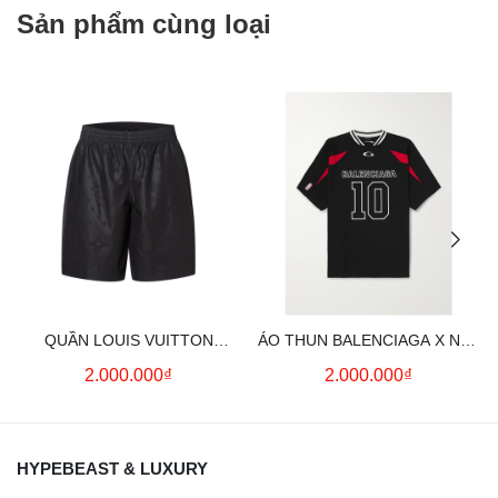
Sản phẩm cùng loại
QUẦN LOUIS VUITTON
ÁO THUN BALENCIAGA X NBA
MONOGRAM MOIRE
LOGO COTTON JERSEY T-
2.000.000₫
2.000.000₫
JACQUARD SILK SHORTS IN
SHIRT
BLACK
HYPEBEAST & LUXURY