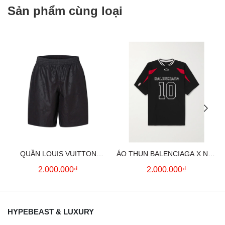
Sản phẩm cùng loại
QUẦN LOUIS VUITTON
ÁO THUN BALENCIAGA X NBA
MONOGRAM MOIRE
LOGO COTTON JERSEY T-
2.000.000₫
2.000.000₫
JACQUARD SILK SHORTS IN
SHIRT
BLACK
HYPEBEAST & LUXURY