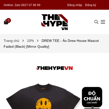
Hotline:
Zalo 0827 07 88 99
Đăng nhập
Đăng ký
0
Trang chủ
10%
DREW TEE - Áo Drew House Mascot
Faded (Black) [Mirror Quality]