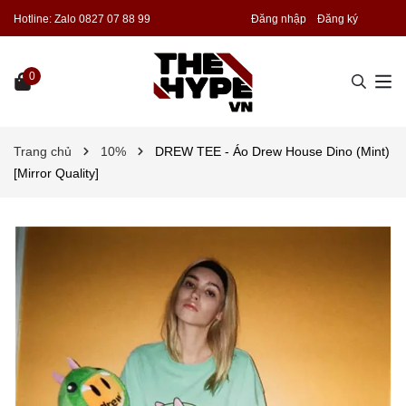
Hotline:
Zalo 0827 07 88 99
Đăng nhập
Đăng ký
0
Trang chủ
10%
DREW TEE - Áo Drew House Dino (Mint)
[Mirror Quality]