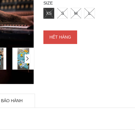
SIZE
XS
S
M
L
HẾT HÀNG
 BẢO HÀNH