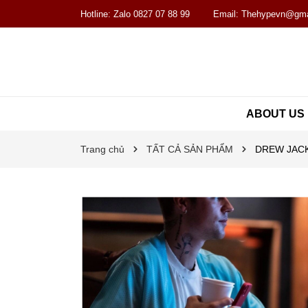
Hotline:
Zalo 0827 07 88 99
Email:
Thehypevn@gma
ABOUT US
Trang chủ
TẤT CẢ SẢN PHẨM
DREW JACKET