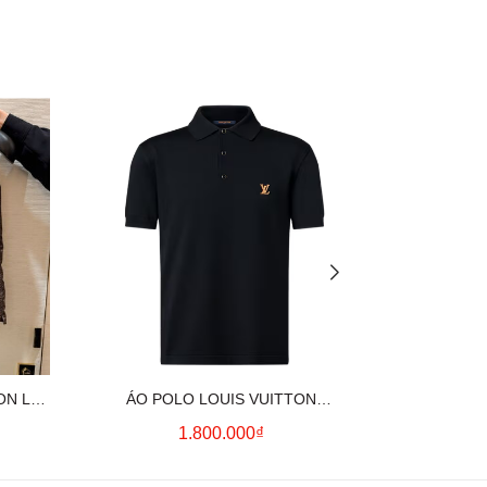
ON LV
ÁO POLO LOUIS VUITTON
ÁO SƠ MI
OWN)
SIGNATURE LOGO (BLACK)
CO
1.800.000₫