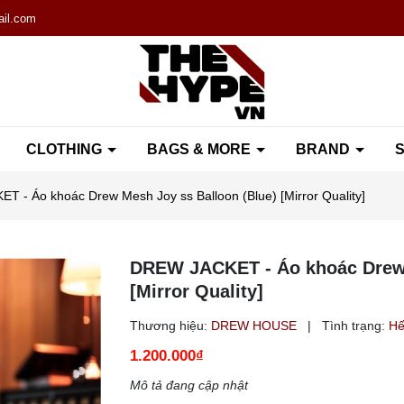
il.com
CLOTHING
BAGS & MORE
BRAND
S
 - Áo khoác Drew Mesh Joy ss Balloon (Blue) [Mirror Quality]
DREW JACKET - Áo khoác Drew 
[Mirror Quality]
Thương hiệu:
DREW HOUSE
|
Tình trạng:
Hế
1.200.000₫
Mô tả đang cập nhật