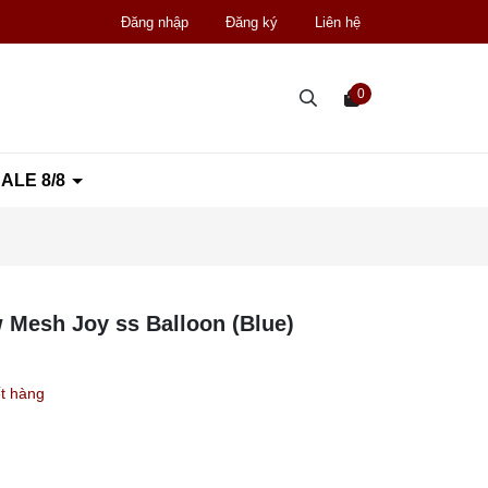
Đăng nhập
Đăng ký
Liên hệ
0
ALE 8/8
Mesh Joy ss Balloon (Blue)
t hàng