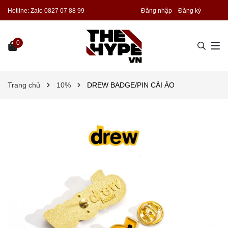
Hotline:
Zalo 0827 07 88 99
Đăng nhập
Đăng ký
0
Trang chủ
10%
DREW BADGE/PIN CÀI ÁO