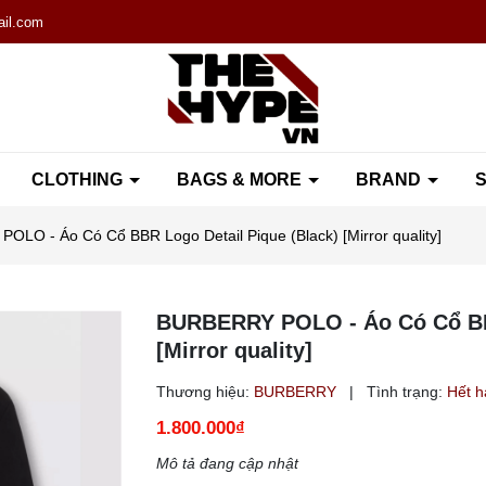
il.com
CLOTHING
BAGS & MORE
BRAND
S
LO - Áo Có Cổ BBR Logo Detail Pique (Black) [Mirror quality]
BURBERRY POLO - Áo Có Cổ BBR
[Mirror quality]
Thương hiệu:
BURBERRY
|
Tình trạng:
Hết 
1.800.000₫
Mô tả đang cập nhật