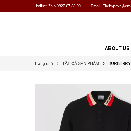
Hotline:
Zalo 0827 07 88 99
Email:
Thehypevn@gma
ABOUT US
Trang chủ
TẤT CẢ SẢN PHẨM
BURBERRY PO