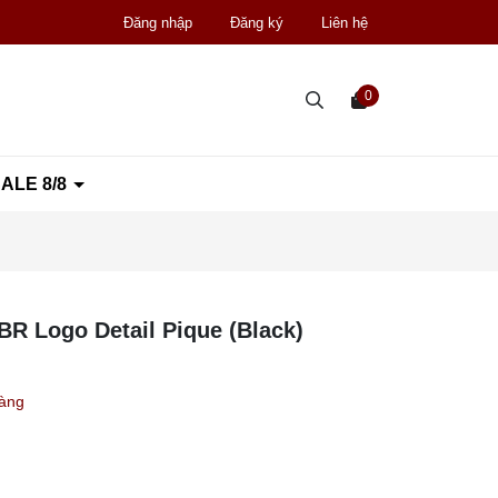
Đăng nhập
Đăng ký
Liên hệ
0
ALE 8/8
 Logo Detail Pique (Black)
hàng