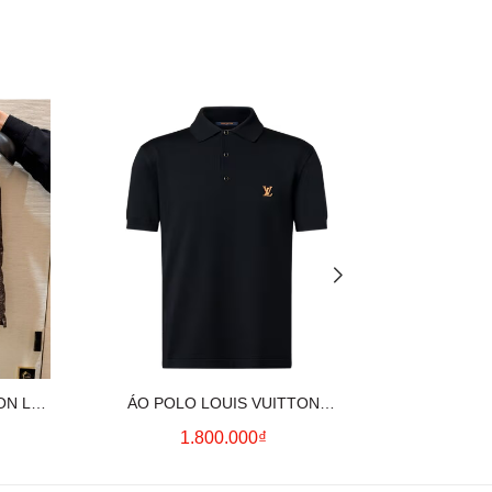
ON LV
ÁO POLO LOUIS VUITTON
ÁO SƠ MI
OWN)
SIGNATURE LOGO (BLACK)
CO
1.800.000₫