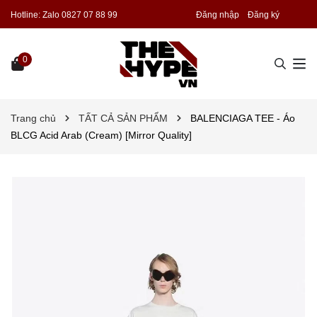
Hotline:
Zalo 0827 07 88 99
Đăng nhập
Đăng ký
0
Trang chủ
TẤT CẢ SẢN PHẨM
BALENCIAGA TEE - Áo
BLCG Acid Arab (Cream) [Mirror Quality]