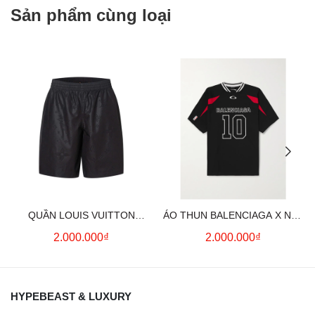
Sản phẩm cùng loại
QUẦN LOUIS VUITTON
ÁO THUN BALENCIAGA X NBA
MONOGRAM MOIRE
LOGO COTTON JERSEY T-
2.000.000₫
2.000.000₫
JACQUARD SILK SHORTS IN
SHIRT
BLACK
HYPEBEAST & LUXURY