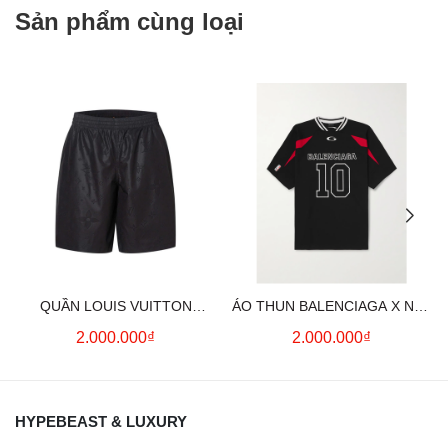
Sản phẩm cùng loại
QUẦN LOUIS VUITTON
ÁO THUN BALENCIAGA X NBA
MONOGRAM MOIRE
LOGO COTTON JERSEY T-
2.000.000₫
2.000.000₫
JACQUARD SILK SHORTS IN
SHIRT
BLACK
HYPEBEAST & LUXURY