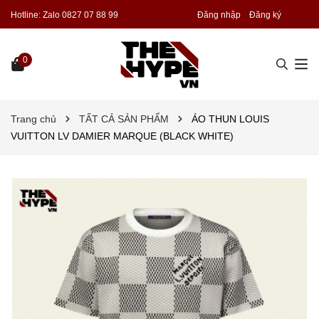
Hotline:
Zalo 0827 07 88 99
Đăng nhập
Đăng ký
0
Trang chủ
TẤT CẢ SẢN PHẨM
ÁO THUN LOUIS
VUITTON LV DAMIER MARQUE (BLACK WHITE)