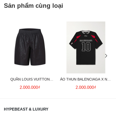
Sản phẩm cùng loại
QUẦN LOUIS VUITTON
ÁO THUN BALENCIAGA X NBA
MONOGRAM MOIRE
LOGO COTTON JERSEY T-
2.000.000₫
2.000.000₫
JACQUARD SILK SHORTS IN
SHIRT
BLACK
HYPEBEAST & LUXURY