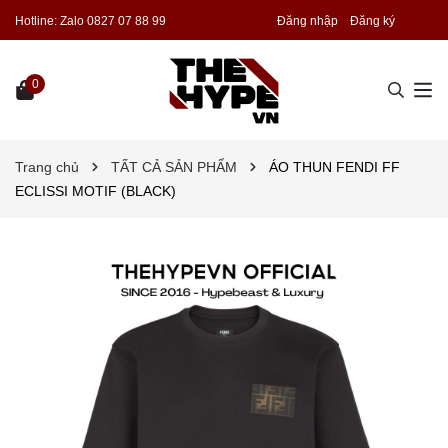
Hotline:
Zalo 0827 07 88 99
Đăng nhập
Đăng ký
0
Trang chủ
TẤT CẢ SẢN PHẨM
ÁO THUN FENDI FF
ECLISSI MOTIF (BLACK)