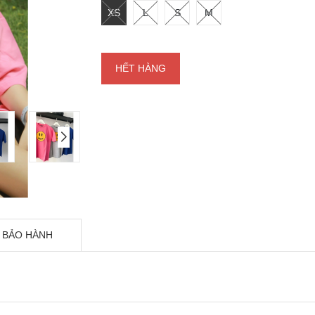
XS
L
S
M
HẾT HÀNG
 BẢO HÀNH