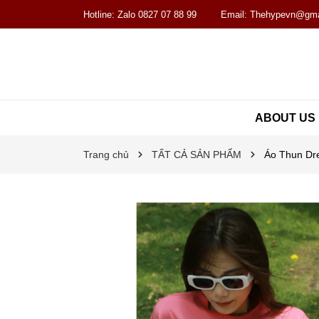
Hotline:
Zalo 0827 07 88 99
Email:
Thehypevn@gma
ABOUT US
Trang chủ
TẤT CẢ SẢN PHẨM
Áo Thun Dre