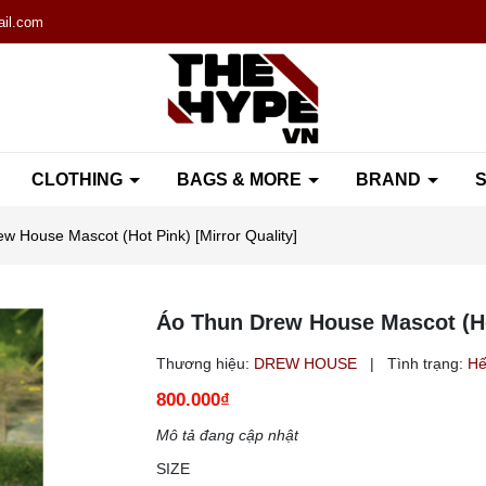
il.com
CLOTHING
BAGS & MORE
BRAND
S
w House Mascot (Hot Pink) [Mirror Quality]
Áo Thun Drew House Mascot (Hot
Thương hiệu:
DREW HOUSE
|
Tình trạng:
Hế
800.000₫
Mô tả đang cập nhật
SIZE