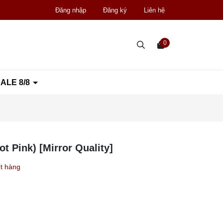
Đăng nhập
Đăng ký
Liên hệ
0
ALE 8/8
 Pink) [Mirror Quality]
t hàng