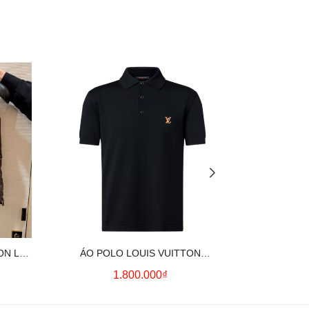
ON LV
ÁO POLO LOUIS VUITTON
ÁO SƠ MI
OWN)
SIGNATURE LOGO (BLACK)
CO
1.800.000₫