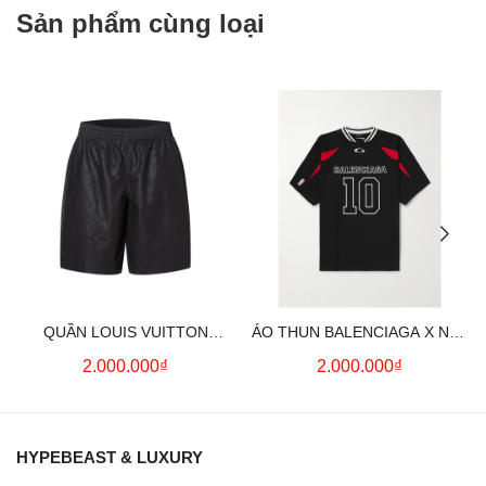
Sản phẩm cùng loại
QUẦN LOUIS VUITTON
ÁO THUN BALENCIAGA X NBA
MONOGRAM MOIRE
LOGO COTTON JERSEY T-
2.000.000₫
2.000.000₫
JACQUARD SILK SHORTS IN
SHIRT
BLACK
HYPEBEAST & LUXURY