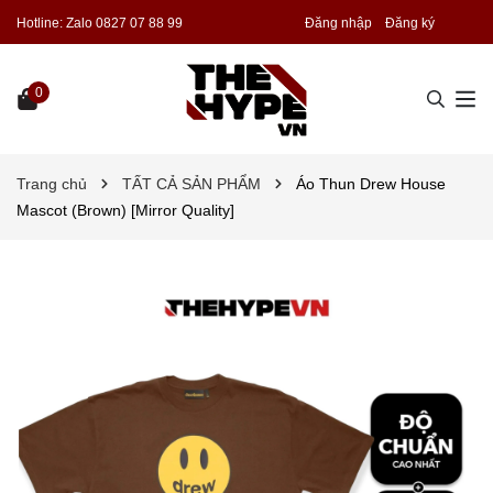
Hotline:
Zalo 0827 07 88 99
Đăng nhập
Đăng ký
0
Trang chủ
TẤT CẢ SẢN PHẨM
Áo Thun Drew House
Mascot (Brown) [Mirror Quality]