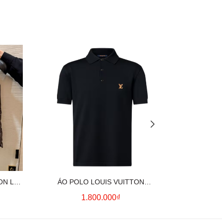
ON LV
ÁO POLO LOUIS VUITTON
ÁO SƠ MI
OWN)
SIGNATURE LOGO (BLACK)
CO
1.800.000₫