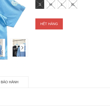
S
M
L
XL
HẾT HÀNG
 BẢO HÀNH