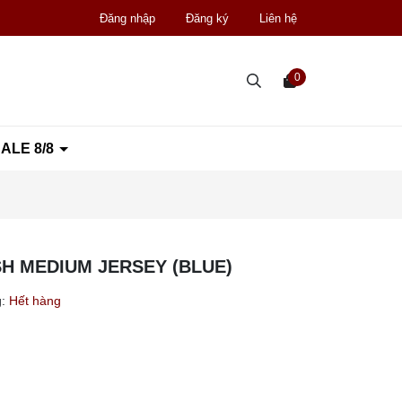
Đăng nhập
Đăng ký
Liên hệ
0
ALE 8/8
H MEDIUM JERSEY (BLUE)
:
Hết hàng