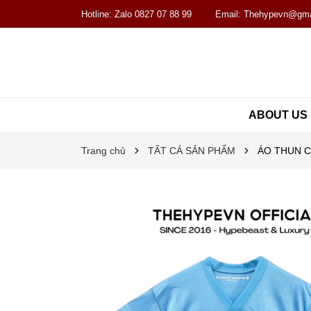
Hotline:
Zalo 0827 07 88 99
Email:
Thehypevn@gma
ABOUT US
Trang chủ
TẤT CẢ SẢN PHẨM
ÁO THUN C