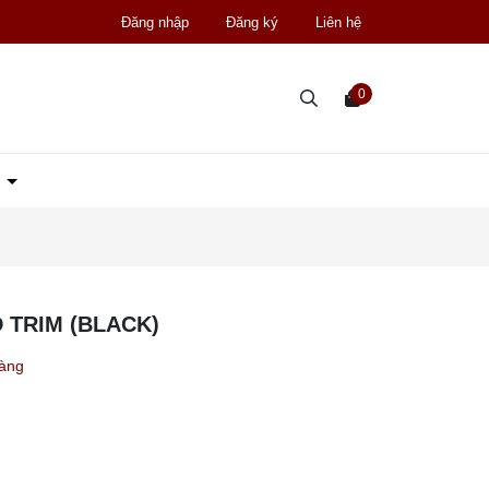
Đăng nhập
Đăng ký
Liên hệ
0
D
 TRIM (BLACK)
hàng