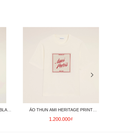
 BLACK
ÁO THUN AMI HERITAGE PRINT
ÁO THUN AM
UE)
(WHITE CREAM)
(
1.200.000₫