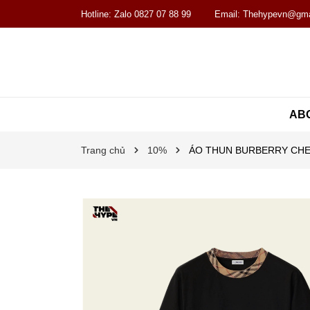
Hotline:
Zalo 0827 07 88 99
Email:
Thehypevn@gma
AB
Trang chủ
10%
ÁO THUN BURBERRY CHE