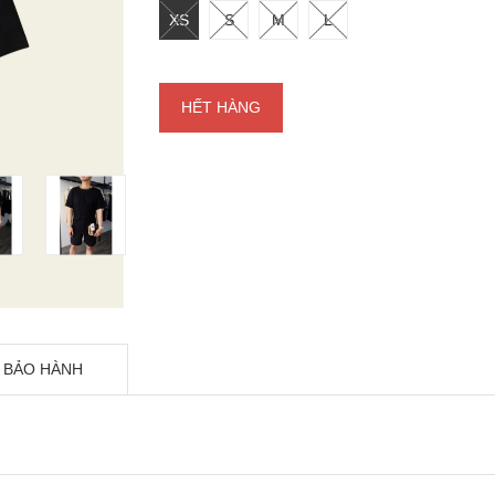
XS
S
M
L
HẾT HÀNG
 BẢO HÀNH