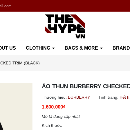
il.com
OUT US
CLOTHING
BAGS & MORE
BRAN
CKED TRIM (BLACK)
ÁO THUN BURBERRY CHECKED
Thương hiệu:
BURBERRY
|
Tình trạng:
Hết 
1.600.000₫
Mô tả đang cập nhật
Kích thước