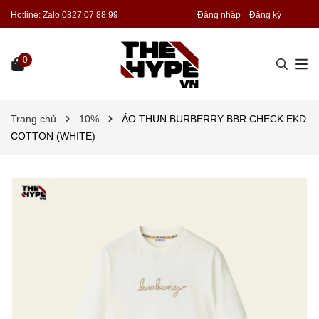
Hotline:
Zalo 0827 07 88 99
Đăng nhập
Đăng ký
0
Trang chủ
10%
ÁO THUN BURBERRY BBR CHECK EKD
COTTON (WHITE)