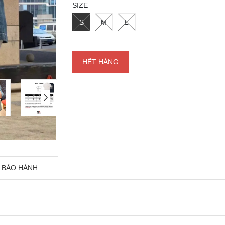
SIZE
S
M
L
HẾT HÀNG
 BẢO HÀNH