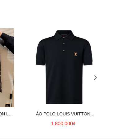
ON LV
ÁO POLO LOUIS VUITTON
ÁO SƠ MI
OWN)
SIGNATURE LOGO (BLACK)
CO
1.800.000₫