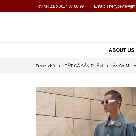
Hotline:
Zalo 0827 07 88 99
Email:
Thehypevn@gma
ABOUT US
Trang chủ
TẤT CẢ SẢN PHẨM
Áo Sơ Mi Lo