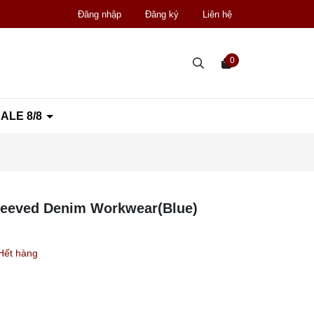
Đăng nhập
Đăng ký
Liên hệ
0
ALE 8/8
Sleeved Denim Workwear(Blue)
Hết hàng