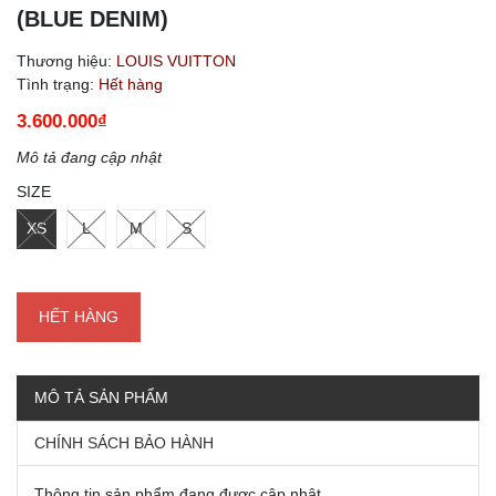
(BLUE DENIM)
Thương hiệu:
LOUIS VUITTON
Tình trạng:
Hết hàng
3.600.000₫
Mô tả đang cập nhật
SIZE
XS
L
M
S
HẾT HÀNG
MÔ TẢ SẢN PHẨM
CHÍNH SÁCH BẢO HÀNH
Thông tin sản phẩm đang được cập nhật