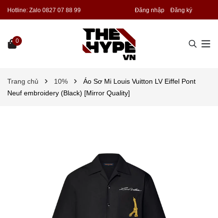
Hotline:
Zalo 0827 07 88 99
Đăng nhập
Đăng ký
0
Trang chủ
10%
Áo Sơ Mi Louis Vuitton LV Eiffel Pont
Neuf embroidery (Black) [Mirror Quality]